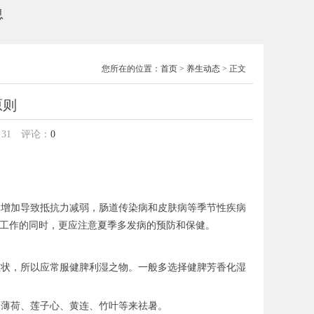
息
您所在的位置：
首页
>
养生动态
> 正文
原则
：
31
评论：
0
的增加导致抵抗力减弱，肠道传染病和皮肤病等季节性疾病
温工作的同时，更应注意夏季多发病的预防和保健。
症状，所以应常服健脾利湿之物。一般多选择健脾芳香化湿
如薄荷、莲子心、黄连、竹叶等来祛暑。