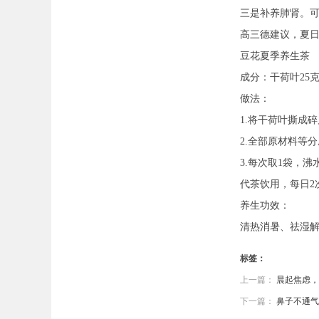
三是补养肺肾。
高三德建议，夏
豆花夏季养生茶
成分：干荷叶25克
做法：
1.将干荷叶撕成
2.全部原材料等
3.每次取1袋，
代茶饮用，每日2
养生功效：
清热消暑、祛湿
标签：
上一篇：
晨起焦虑，
下一篇：
鼻子不通气