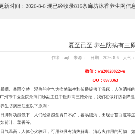
更新时间：2026-8-6 现已经收录816条廊坊沐香养生网信
夏至已至 养生防病有三
作者：aqi 来源： 日期：2026-8-6 人气
微信：wu20020822wu
QQ：8973363
期暴晒、暴雨交替，湿热的空气为病菌滋生和传播提供了温床，人体消耗
。广州市中医医院杂病门诊副主任中医师高三德介绍，我们在做好防暑降
季养生防病应注重以下原则：
夏日脾胃功能低下，人们经常感觉胃口不好，容易腹泻，出现舌苔白腻等
，如荷叶、藿香等。
夏日气温高，人体心火较旺，可用些具有清热解毒、清心火作用的药物，