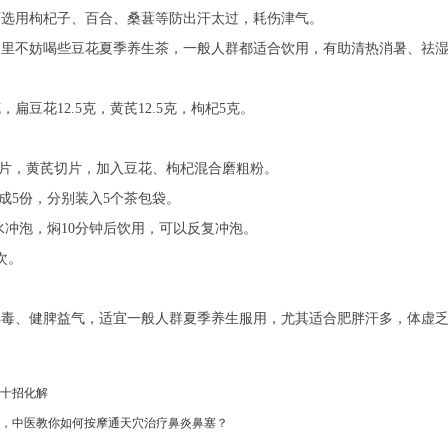
可选用枸杞子、百合、桑葚等防出汗太过，耗伤津气。
日里不妨喝些豆花夏季养生茶，一般人群都适合饮用，有助清热消暑、祛
，扁豆花12.5克，黄芪12.5克，枸杞5克。
碎片，黄芪切片，加入豆花、枸杞混合磨粗粉。
分成5份，分别装入5个茶包袋。
沸水冲泡，焖10分钟后饮用，可以反复冲泡。
次。
解毒、健脾益气，适宜一般人群夏季养生服用，尤其适合肥胖汗多，体虚
十招化解
，中医教你如何按摩通天穴治疗鼻炎鼻塞？