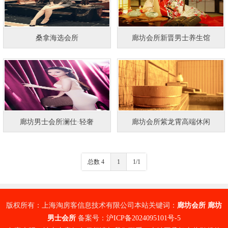
桑拿海选会所
廊坊会所新晋男士养生馆
廊坊男士会所澜仕·轻奢
廊坊会所紫龙霄高端休闲
总数 4
1
1/1
版权所有：上海淘房客信息技术有限公司本站关键词：
廊坊会所
廊坊
男士会所
备案号：
沪ICP备2024095101号-5