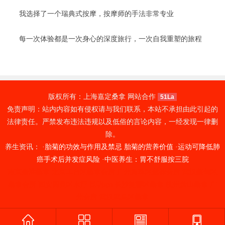
我选择了一个瑞典式按摩，按摩师的手法非常专业
每一次体验都是一次身心的深度旅行，一次自我重塑的旅程
版权所有：上海嘉定桑拿 网站合作
51La
免责声明：站内内容如有侵权请与我们联系，本站不承担由此引起的
法律责任。严禁发布违法违规以及低俗的言论内容，一经发现一律删
除。
养生资讯： ·
胎菊的功效与作用及禁忌 胎菊的营养价值
·
运动可降低肺
癌手术后并发症风险
·
中医养生：胃不舒服按三脘
南京秦淮桑拿
北京丰台区桑拿会所
广州海珠区丝袜会所
武汉蔡甸区
桑拿会所
西安阎良区水疗
昆明spa
长沙芙蓉区桑拿
杭州萧山桑拿
广
州会所
武汉武昌区桑拿