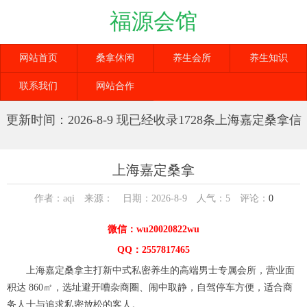
福源会馆
网站首页
桑拿休闲
养生会所
养生知识
联系我们
网站合作
更新时间：2026-8-9 现已经收录1728条上海嘉定桑拿信
息
上海嘉定桑拿
作者：aqi 来源： 日期：2026-8-9 人气：
5
评论：
0
微信：wu20020822wu
QQ：2557817465
上海嘉定桑拿主打新中式私密养生的高端男士专属会所，营业面
积达 860㎡，选址避开嘈杂商圈、闹中取静，自驾停车方便，适合商
务人士与追求私密放松的客人。